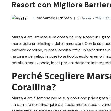
Resort con Migliore Barrier
DI
Mohamed Othman
5 Gennaio 2025 0:0
Marsa Alam, situata sulla costa del Mar Rosso in Egitto,
mare, dello snorkeling e delle immersioni. Con le sue acqu
barriere coralline, questa località offre un’esperienza i
natura e del relax. In questo articolo, esploreremo i mi
corallina eccezionale, ideali per chi desidera immerger
Perché Scegliere Mars
Corallina?
Marsa Alam è famosa per la sua posizione privilegiata 
La barriera corallina qui è particolarmente ricca e vari
tartarughe, delfini e persino dugonghi. Le acque calde