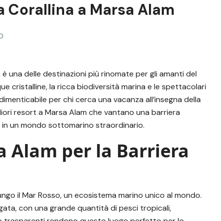
a Corallina a Marsa Alam
0
 è una delle destinazioni più rinomate per gli amanti del
e cristalline, la ricca biodiversità marina e le spettacolari
ndimenticabile per chi cerca una vacanza all’insegna della
gliori resort a Marsa Alam che vantano una barriera
si in un mondo sottomarino straordinario.
a Alam per la Barriera
lungo il Mar Rosso, un ecosistema marino unico al mondo.
egata, con una grande quantità di pesci tropicali,
 e trasparenti rendono questo luogo perfetto per lo