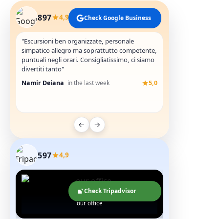
897
4,9
Check Google Business
"Escursioni ben organizzate, personale
"Youssef Guida fa
simpatico allegro ma soprattutto competente,
avventurosa"
puntuali negli orari. Consigliatissimo, ci siamo
Andrea Di Caro
divertiti tanto"
Namir Deiana
in the last week
5,0
←
→
597
4,9
Check Tripadvisor
our office
getl