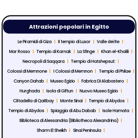
Attrazioni popolari in Egitto
Le Piramidi di Giza
Il tempio di Luxor
Valle dei Re
Mar Rosso
Tempio di Karnak
La Sfinge
Khan el-Khalili
Necropoli di Saqqara
Tempio di Hatshepsut:
Colossi di Memnone
I Colossi di Memnon
Tempio di Philae
Canyon Dahab
Museo Egizio
Fabrica Di Alabastero
Hurghada
Isola di Giftun
Nuovo Museo Egizio
Cittadella di Qaitbay
Monte Sinai
Tempio di Abydos
Tempio di Abydos
Spiaggia di Abu Dabab
Isole Hamata
Biblioteca di Alessandria (Bibliotheca Alexandrina)
Sharm El Sheikh
Sinai Peninsula