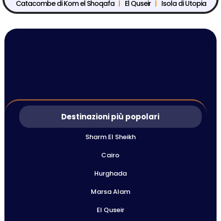
Catacombe di Kom el Shoqafa
El Quseir
Isola di Utopia
Destinazioni più popolari
Sharm El Sheikh
Cairo
Hurghada
Marsa Alam
El Quseir