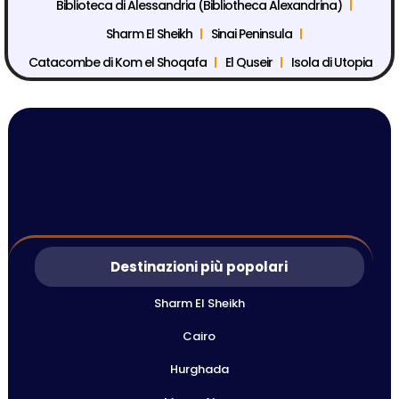
Biblioteca di Alessandria (Bibliotheca Alexandrina)
Sharm El Sheikh
Sinai Peninsula
Catacombe di Kom el Shoqafa
El Quseir
Isola di Utopia
Destinazioni più popolari
Sharm El Sheikh
Cairo
Hurghada