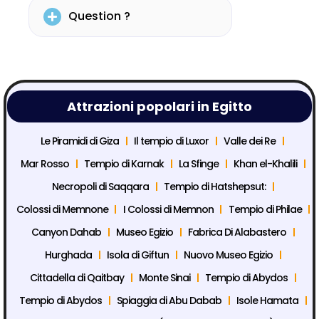
Question ?
Attrazioni popolari in Egitto
Le Piramidi di Giza
Il tempio di Luxor
Valle dei Re
Mar Rosso
Tempio di Karnak
La Sfinge
Khan el-Khalili
Necropoli di Saqqara
Tempio di Hatshepsut:
Colossi di Memnone
I Colossi di Memnon
Tempio di Philae
Canyon Dahab
Museo Egizio
Fabrica Di Alabastero
Hurghada
Isola di Giftun
Nuovo Museo Egizio
Cittadella di Qaitbay
Monte Sinai
Tempio di Abydos
Tempio di Abydos
Spiaggia di Abu Dabab
Isole Hamata