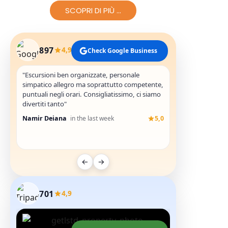
SCOPRI DI PIÙ ...
897
4,9
Check Google Business
"Escursioni ben organizzate, personale
"Youssef Guida fa
simpatico allegro ma soprattutto competente,
avventurosa"
puntuali negli orari. Consigliatissimo, ci siamo
Andrea Di Caro
divertiti tanto"
Namir Deiana
in the last week
5,0
←
→
701
4,9