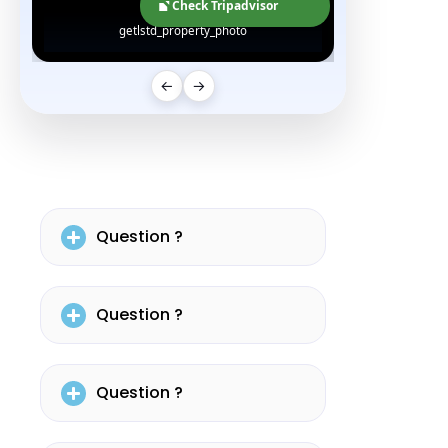
Check Tripadvisor
getlstd_property_photo
←
→
Question ?
Question ?
Question ?