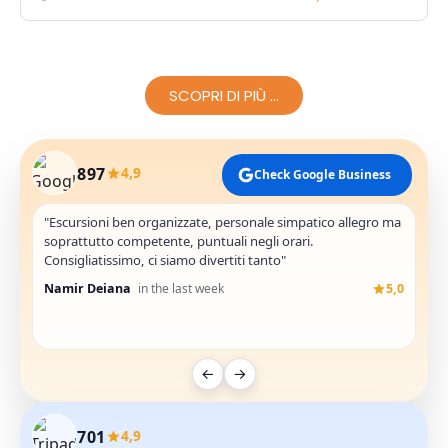
SCOPRI DI PIÙ ...
897
4,9
Check Google Business
"Escursioni ben organizzate, personale simpatico allegro ma
"Yo
soprattutto competente, puntuali negli orari.
An
Consigliatissimo, ci siamo divertiti tanto"
Namir Deiana
in the last week
5,0
←
→
701
4,9