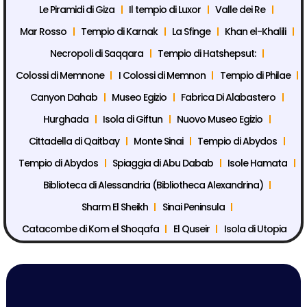
Le Piramidi di Giza
Il tempio di Luxor
Valle dei Re
Mar Rosso
Tempio di Karnak
La Sfinge
Khan el-Khalili
Necropoli di Saqqara
Tempio di Hatshepsut:
Colossi di Memnone
I Colossi di Memnon
Tempio di Philae
Canyon Dahab
Museo Egizio
Fabrica Di Alabastero
Hurghada
Isola di Giftun
Nuovo Museo Egizio
Cittadella di Qaitbay
Monte Sinai
Tempio di Abydos
Tempio di Abydos
Spiaggia di Abu Dabab
Isole Hamata
Biblioteca di Alessandria (Bibliotheca Alexandrina)
Sharm El Sheikh
Sinai Peninsula
Catacombe di Kom el Shoqafa
El Quseir
Isola di Utopia