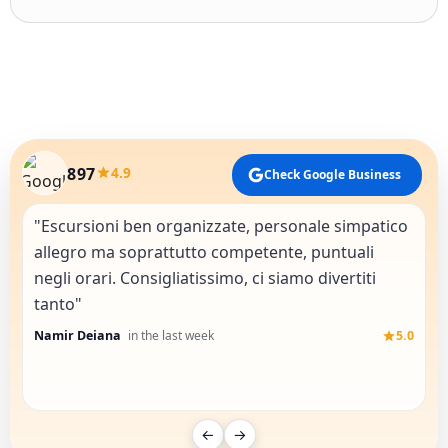
897
4.9
Check Google Business
"Escursioni ben organizzate, personale simpatico
"
allegro ma soprattutto competente, puntuali
a
negli orari. Consigliatissimo, ci siamo divertiti
A
tanto"
Namir Deiana
in the last week
5.0
←
→