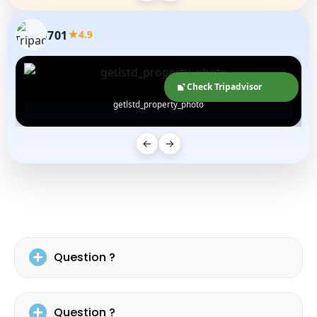
701
4.9
Check Tripadvisor
getlstd_property_photo
←
→
Question ?
Question ?