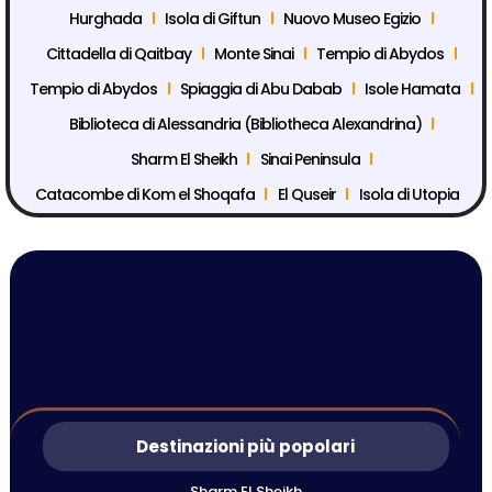
Hurghada
Isola di Giftun
Nuovo Museo Egizio
Cittadella di Qaitbay
Monte Sinai
Tempio di Abydos
Tempio di Abydos
Spiaggia di Abu Dabab
Isole Hamata
Biblioteca di Alessandria (Bibliotheca Alexandrina)
Sharm El Sheikh
Sinai Peninsula
Catacombe di Kom el Shoqafa
El Quseir
Isola di Utopia
Destinazioni più popolari
Sharm El Sheikh