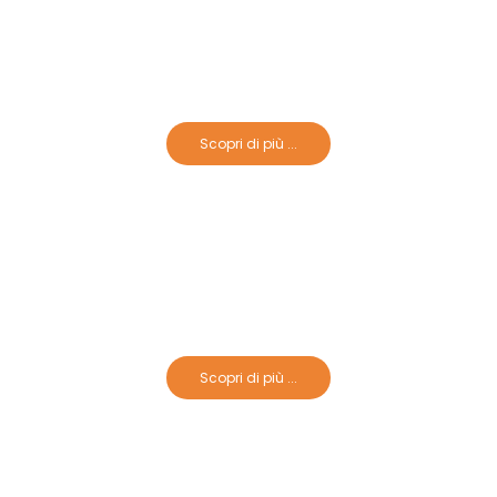
Crociere Sul Nilo Deluxe
Scopri di più ...
Crociere Sul Nilo Ultra Deluxe
Scopri di più ...