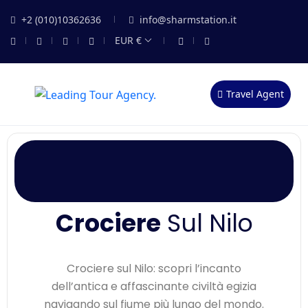
+2 (010)10362636
info@sharmstation.it
EUR €
Travel Agent
Crociere
Sul Nilo
Crociere sul Nilo: scopri l’incanto
dell’antica e affascinante civiltà egizia
navigando sul fiume più lungo del mondo.