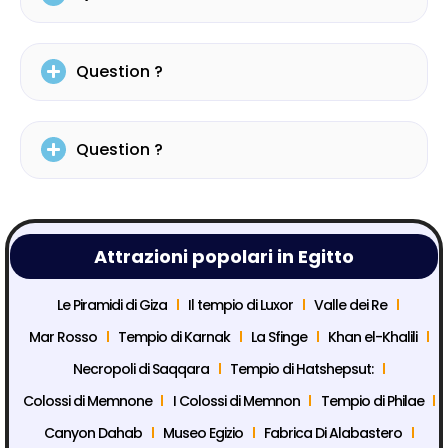
Question ?
Question ?
Attrazioni popolari in Egitto
Le Piramidi di Giza
Il tempio di Luxor
Valle dei Re
Mar Rosso
Tempio di Karnak
La Sfinge
Khan el-Khalili
Necropoli di Saqqara
Tempio di Hatshepsut:
Colossi di Memnone
I Colossi di Memnon
Tempio di Philae
Canyon Dahab
Museo Egizio
Fabrica Di Alabastero